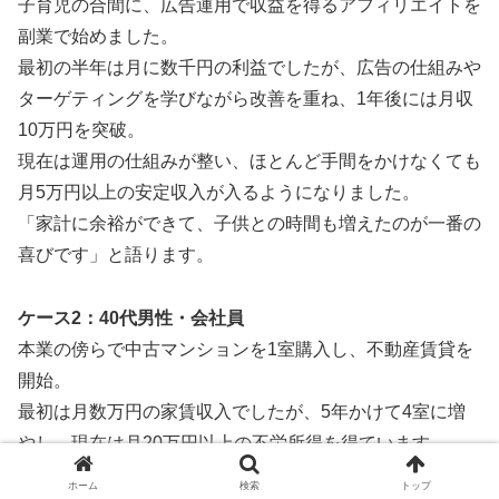
子育児の合間に、広告運用で収益を得るアフィリエイトを
副業で始めました。
最初の半年は月に数千円の利益でしたが、広告の仕組みや
ターゲティングを学びながら改善を重ね、1年後には月収
10万円を突破。
現在は運用の仕組みが整い、ほとんど手間をかけなくても
月5万円以上の安定収入が入るようになりました。
「家計に余裕ができて、子供との時間も増えたのが一番の
喜びです」と語ります。
ケース2：40代男性・会社員
本業の傍らで中古マンションを1室購入し、不動産賃貸を
開始。
最初は月数万円の家賃収入でしたが、5年かけて4室に増
やし、現在は月20万円以上の不労所得を得ています。
「今は本業に縛られすぎず、ゆとりを持って働ける」と話
ホーム
検索
トップ