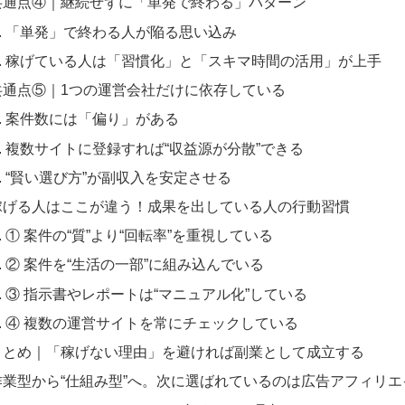
共通点④｜継続せずに「単発で終わる」パターン
「単発」で終わる人が陥る思い込み
稼げている人は「習慣化」と「スキマ時間の活用」が上手
共通点⑤｜1つの運営会社だけに依存している
案件数には「偏り」がある
複数サイトに登録すれば“収益源が分散”できる
“賢い選び方”が副収入を安定させる
稼げる人はここが違う！成果を出している人の行動習慣
① 案件の“質”より“回転率”を重視している
② 案件を“生活の一部”に組み込んでいる
③ 指示書やレポートは“マニュアル化”している
④ 複数の運営サイトを常にチェックしている
まとめ｜「稼げない理由」を避ければ副業として成立する
作業型から“仕組み型”へ。次に選ばれているのは広告アフィリエ