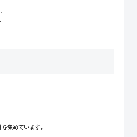
ル
？
目を集めています。