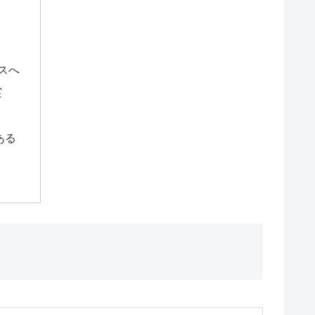
スへ
実
ある