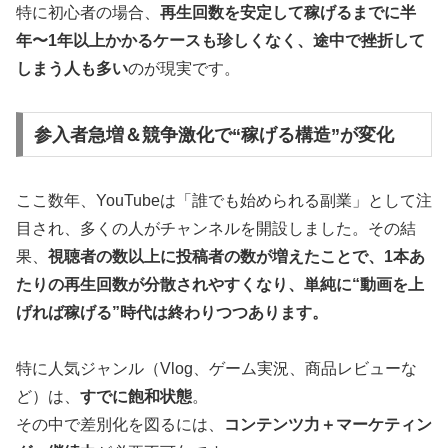
特に初心者の場合、
再生回数を安定して稼げるまでに半
年〜1年以上かかるケースも珍しくなく、途中で挫折して
しまう人も多い
のが現実です。
参入者急増＆競争激化で“稼げる構造”が変化
ここ数年、YouTubeは「誰でも始められる副業」として注
目され、多くの人がチャンネルを開設しました。その結
果、
視聴者の数以上に投稿者の数が増えたことで、1本あ
たりの再生回数が分散されやすくなり、単純に“動画を上
げれば稼げる”時代は終わりつつあります。
特に人気ジャンル（Vlog、ゲーム実況、商品レビューな
ど）は、
すでに飽和状態
。
その中で差別化を図るには、
コンテンツ力＋マーケティン