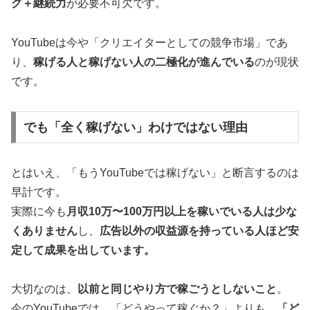
グ＋継続力
が必要不可欠です。
YouTubeは今や「クリエイターとしての競争市場」であ
り、
稼げる人と稼げない人の二極化が進んでいる
のが現状
です。
でも「全く稼げない」わけではない理由
とはいえ、「もうYouTubeでは稼げない」と断言するのは
早計です。
実際に今も
月収10万〜100万円以上を稼いでいる人は少な
くありません
し、
広告以外の収益源を持っている人ほど安
定して成果を出しています。
大切なのは、
以前と同じやり方で稼ごうとしないこと
。
今のYouTubeでは、「どうやって稼ぐか？」よりも、
「ど