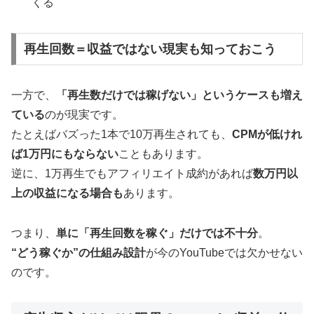
くる
再生回数＝収益ではない現実も知っておこう
一方で、
「再生数だけでは稼げない」というケースも増え
ている
のが現実です。
たとえばバズった1本で10万再生されても、
CPMが低けれ
ば1万円にもならない
こともあります。
逆に、1万再生でもアフィリエイト成約があれば
数万円以
上の収益になる場合も
あります。
つまり、
単に「再生回数を稼ぐ」だけでは不十分
。
“どう稼ぐか”の仕組み設計
が今のYouTubeでは欠かせない
のです。