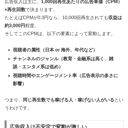
広告収入は主に、
1,000回再生あたりの広告単価（CPM）
×再生回数
で決まります。
たとえばCPMが0.3円なら、10,000回再生されても
収益は
約3,000円
程度。
そしてこのCPMは、以下の要素によって変動します。
視聴者の属性（日本 or 海外、年代など）
チャンネルのジャンル（教育・金融系は高く、雑
談・エンタメ系は低め）
視聴時間やエンゲージメント率（広告表示の多さに
影響）
つまり、
同じ再生数でも稼げる人・稼げない人がいる
とい
うわけです。
広告収入は不安定で変動が激しい