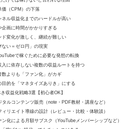
単価（CPM）の下落
ンネル収益化までのハードルが高い
や企画に時間がかかりすぎる
ンド変化が激しく、継続が難しい
びない＝ゼロ円」の現実
ouTubeで稼ぐために必要な発想の転換
収入に依存しない複数の収益ルートを持つ
者数よりも「ファン化」がカギ
の目的を「マネタイズありき」にする
き収益化戦略3選【初心者OK】
デジタルコンテンツ販売（note・PDF教材・講座など）
 アフィリエイト導線の設計（レビュー・比較・体験談）
ファン化による月額サブスク（YouTubeメンバーシップなど）