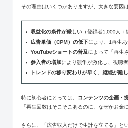
その理由はいくつかありますが、大きな要因
収益化の条件が厳しい
（登録者1,000人＋
広告単価（CPM）の低下
により、1再生
YouTubeショートの普及
によって「再生
参入者の増加
により競争が激化し、視聴
トレンドの移り変わりが早く、継続が難
特に初心者にとっては、
コンテンツの企画・
「再生回数はそこそこあるのに、なぜかお金
さらに、「広告収入だけで生計を立てる」と