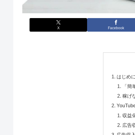
X
Facebook
はじめ
「簡
稼げ
YouT
収益
広告収
広告収