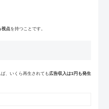
る視点
を持つことです。
れば、いくら再生されても
広告収入は1円も発生