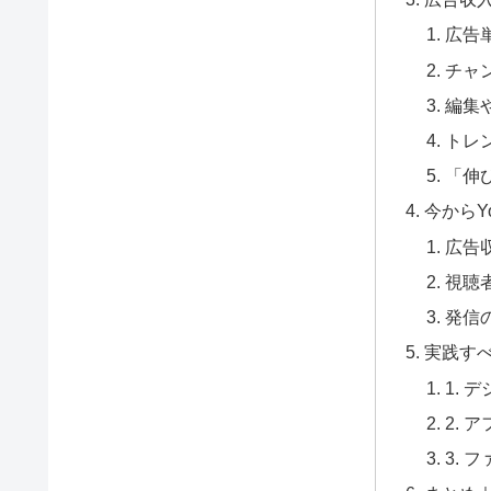
広告
チャ
編集
トレ
「伸
今からY
広告
視聴
発信
実践すべ
1. 
2.
3. 